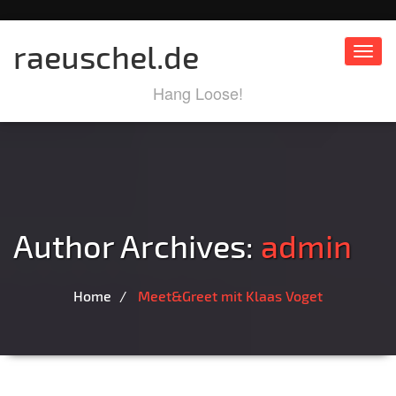
raeuschel.de
Toggl
Hang Loose!
Author Archives:
admin
Home
Meet&Greet mit Klaas Voget