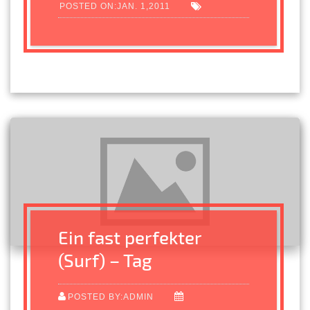
POSTED ON:JAN. 1,2011
Ein fast perfekter
(Surf) – Tag
POSTED BY:ADMIN