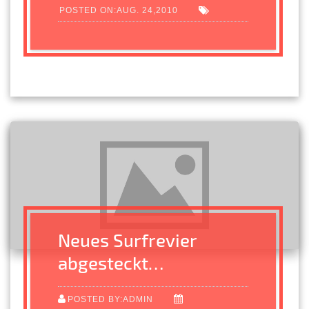
POSTED ON:AUG. 24,2010
Neues Surfrevier
abgesteckt…
POSTED BY:ADMIN