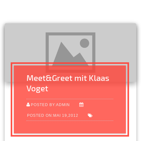
Meet&Greet mit Klaas
Voget
POSTED BY:ADMIN
POSTED ON:MAI 19,2012