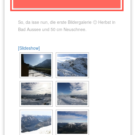
So, da isse nun, die erste Bildergalerie 🙂 Herbst in
Bad Aussee und 50 cm Neuschnee.
[Slideshow]