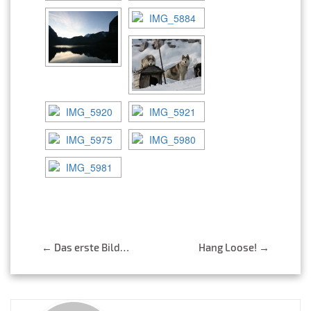
Post
←
Das erste Bild…
Hang Loose!
→
navigation