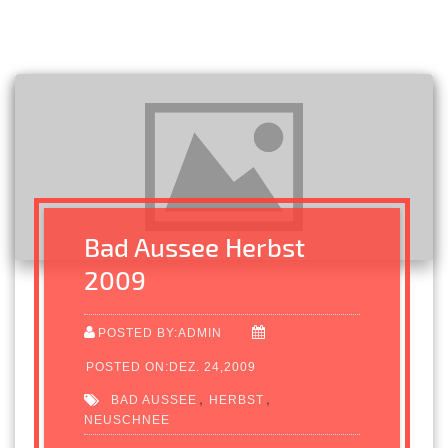
Bad Aussee Herbst
2009
POSTED BY:ADMIN
POSTED ON:DEZ. 24,2009
,
,
BAD AUSSEE
HERBST
NEUSCHNEE