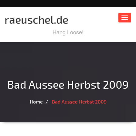
raeuschel.de
Toggl
Hang Loose!
Bad Aussee Herbst 2009
Home
Bad Aussee Herbst 2009